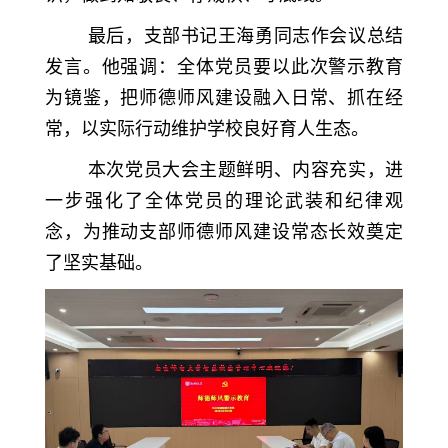
最后，支部书记王海勇同志作会议总结
发言。他强调：全体党员要以此次警示教育
为镜鉴，把师德师风建设融入日常、抓在经
常，以实际行动维护学校良好育人生态。
本次党员大会主题鲜明、内容充实，进
一步强化了全体党员的理论武装和纪律观
念，为推动支部师德师风建设常态长效奠定
了坚实基础。