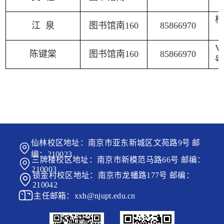
校
江 泉
图书馆南
160
858669
70
V
陈键棠
图书馆南
160
85866970
号
仙林校区地址：南京市亚东新城区文苑路9号 邮
编：210023
三牌楼校区地址：南京市新模范马路66号 邮编：
210003
锁金村校区地址：南京市龙蟠路177号 邮编：
210042
主任邮箱：xxh@njupt.edu.cn