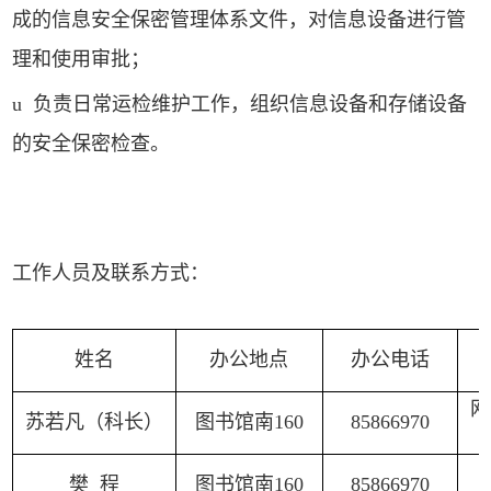
成的信息安全保密管理体系文件，对信息设备进行管
理和使用审批；
u
负责日常运检维护工作，组织信息设备和存储设备
的安全保密检查。
工作人员及联系方式：
姓名
办公地点
办公电话
网
苏若凡（科长）
图书馆南
160
858669
70
樊 程
图书馆南
160
858669
70