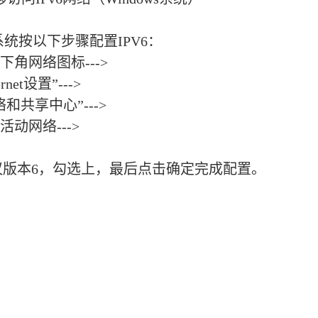
系统按以下步骤配置
IPV6
：
右下角网络图标
--->
ernet
设置
”--->
络和共享中心
”--->
的活动网络
--->
议版本
6
，勾选上，最后点击确定完成配置。