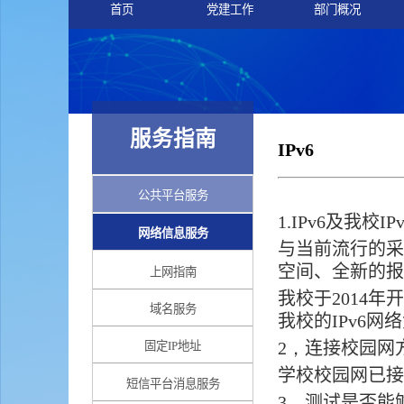
首页
党建工作
部门概况
服务指南
IPv6
公共平台服务
1.IPv6
及我校
IP
网络信息服务
与当前流行的
空间、全新的
上网指南
我校于
2014
年
域名服务
我校的
IPv6
网络
2，
连接校园网
固定IP地址
学校校园网已
短信平台消息服务
3，
测试是否能