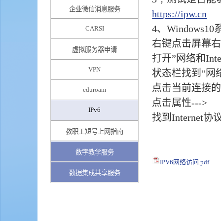
企业微信消息服务
https://ipw.cn
4
、
Windows10
CARSI
右键点击屏幕
虚拟服务器申请
打开
”
网络和
Int
VPN
状态栏找到
“
网
点击当前连接
eduroam
点击属性
--->
IPv6
找到
Internet
协
教职工短号上网指南
数字教学服务
IPV6网络访问.pdf
数据集成共享服务