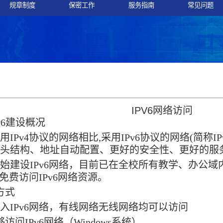
规章制度
保密工作
服务指南
常见问题
IPV6
网络访问
v6
建设概况
采用
IPv4
协议的网络相比
,
采用
IPv6
协议的网络
(
简称
IP
报头结构、地址自动配置、更好的安全性、更好的服
开始建设
IPv6
网络，目前已在全校所有教学、办公域
免费访问
IPv6
网络资源。
方式
接入
IPv6
网络，有线网络无线网络均可以访问
够访问
IPv6
网络（
Windows
系统）