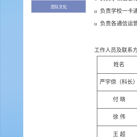
团队文化
u
负责学校一卡
u
负责各通信运
工作人员及联系
姓名
严宇倞（科长
付 晓
徐 伟
王
超